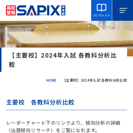
パンフレット
マイページ
相談・見学
校舎を探す
【主要校】2024年入試 各教科分析比
SAPIX中学部とは
較
入室をご検討の方へ
HOME
【主要校】2024年入試 各教科分析比較
合格・進学実績
主要校 各教科分析比較
説明会・講習・模試
レーダーチャート下のリンクより、傾向分析の詳細
（出題傾向リサーチ）をご覧になれます。