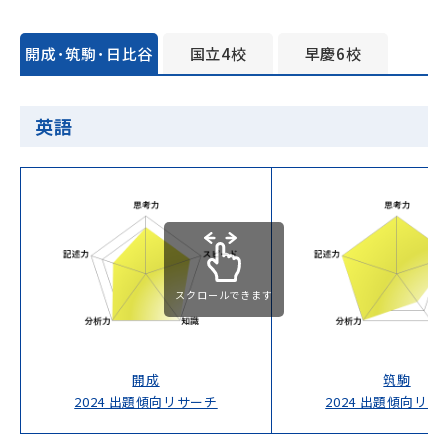
海外生・帰国生
開成･筑駒･日比谷
国立4校
早慶6校
英語
企業情報
採用情報
プライバシーポリシー
スクロールできます
SAPIX中学部公式SNS
開成
筑駒
2024 出題傾向リサーチ
2024 出題傾向リサ