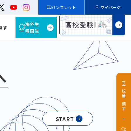
パンフレット
マイページ
海外生
探す
帰国生
へ
校舎を探す
START