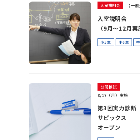
【一般
入室説明会
入室説明会
（9月～12月実
小5生
小6生
中
公開模試
8/17（月）実施
第3回実力診断
サピックス
オープン