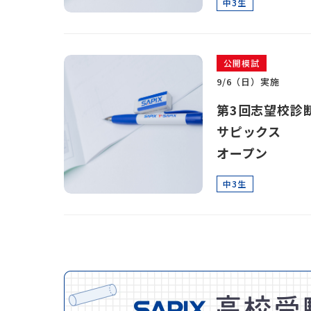
中3生
公開模試
9/6（日）実施
第3回志望校診
サピックス
オープン
中3生