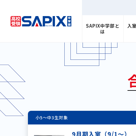
SAPIX中学部と
入
は
小5～中3生対象
9月期入室（9/1～）