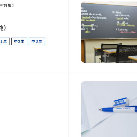
生対象】
施）
1生
中2生
中3生