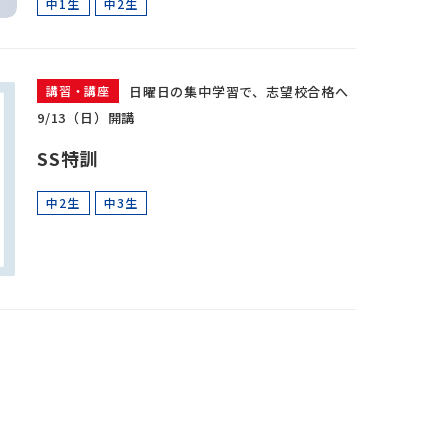
中1生
中2生
日曜日の集中学習で、志望校合格へ
講習・講座
9/13（日）開講
SS特訓
中2生
中3生