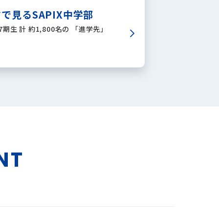
で見るSAPIX中学部
7期生 計 約1,800名の 「進学先」
NT