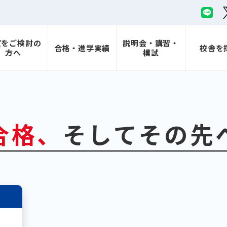
室をご検討の
説明会・講習・
合格・進学実績
校舎を
方へ
模試
合格、
そしてその先