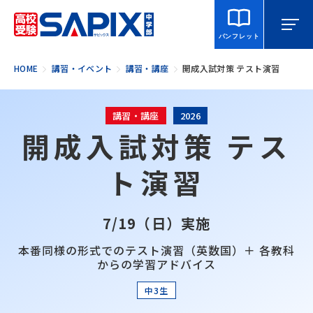
パンフレット
HOME
講習・イベント
講習・講座
開成入試対策 テスト演習
マイページ
相談・見学
校舎を探す
講習・講座
2026
開成入試対策 テス
SAPIX中学部とは
ト演習
入室をご検討の方へ
7/19（日）実施
合格・進学実績
本番同様の形式でのテスト演習（英数国）＋ 各教科
からの学習アドバイス
説明会・講習・模試
中3生