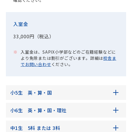
確認ください。
海外生・帰国生
入室金
33,000円（税込）
入室金は、SAPIX小学部などのご在籍経験などに
より免除または割引がございます。詳細は
校舎ま
でお問い合わせ
ください。
企業情報
採用情報
プライバシーポリシー
小5生 英・算・国
SAPIX中学部公式SNS
小6生 英・算・国・理社
中1生 5科 または 3科