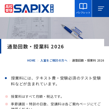
パンフレット
マイページ
相談・見学
校舎を探す
通塾回数・授業料 2026
SAPIX中学部とは
HOME
入室をご検討の方へ
通塾回数・授業料 2026
入室をご検討の方へ
授業料には、テキスト費・受験必須のテスト受験
合格・進学実績
料などが含まれています。
説明会・講習・模試
授業料はすべて月額・税込です。
季節講習・特訓の日数、受講料は各ご案内ページにてご