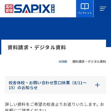
パンフレット
マイページ
相談・見学
校舎を探す
資料請求・デジタル資料
SAPIX中学部とは
HOME
資料請求・デジタル資料
入室をご検討の方へ
合格・進学実績
校舎休校・お問い合わせ窓口休業（8/11～
15）のお知らせ
説明会・講習・模試
詳しい資料をご希望の校舎よりお送りいたします。お
気軽にご請求ください。