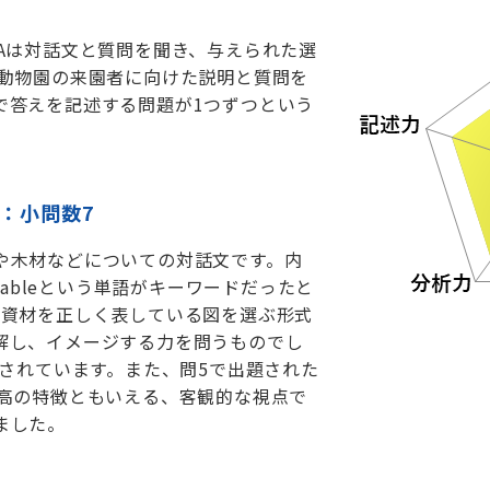
Aは対話文と質問を聞き、与えられた選
は動物園の来園者に向けた説明と質問を
で答えを記述する問題が1つずつという
）：小問数7
や木材などについての対話文です。内
nableという単語がキーワードだったと
築資材を正しく表している図を選ぶ形式
解し、イメージする力を問うものでし
題されています。また、問5で出題された
谷高の特徴ともいえる、客観的な視点で
ました。