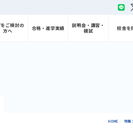
室をご検討の
説明会・講習・
合格・進学実績
校舎を
方へ
模試
HOME
特集