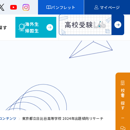
パンフレット
マイページ
海外生
探す
帰国生
校舎を探す
コンテンツ
東京都立日比谷高等学校 2024年出題傾向リサーチ