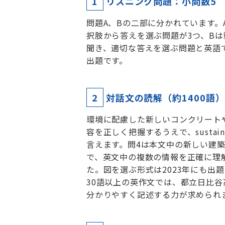
1
リスニング問題：小問数5
問題A、Bの二部に分かれています。
択肢から答えを選ぶ問題が3つ、B
聞き、適切な答えを選ぶ問題と英語
出題です。
2
対話文の読解（約1400語
環境に配慮した新しいコンクリート
容を正しく把握するうえで、sustai
言えます。問4は本文中の新しい建
で、英文中の複数の情報を正確に理
た。図を選ぶ形式は2023年にも出
30語以上の英作文では、都立日比
分かりやすく記述する力が求められ