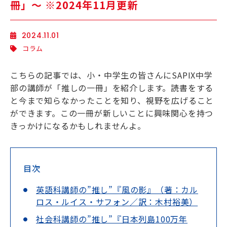
冊」〜 ※2024年11月更新
海外生・帰国生
2024.11.01
コラム
こちらの記事では、小・中学生の皆さんにSAPIX中学
部の講師が「推しの一冊」を紹介します。読書をする
と今まで知らなかったことを知り、視野を広げること
ができます。この一冊が新しいことに興味関心を持つ
きっかけになるかもしれませんよ。
企業情報
採用情報
プライバシーポリシー
目次
SAPIX中学部公式SNS
英語科講師の”推し”『風の影』（著：カル
ロス・ルイス・サフォン／訳：木村裕美）
社会科講師の”推し”『日本列島100万年