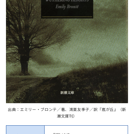
出典：エミリー・ブロンテ／著、鴻巣友季子／訳『嵐が丘』（新
潮文庫刊）