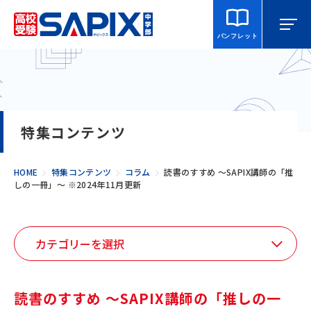
パンフレット
マイページ
相談・見学
校舎を探す
特集コンテンツ
SAPIX中学部とは
HOME
特集コンテンツ
コラム
読書のすすめ 〜SAPIX講師の「推
しの一冊」〜 ※2024年11月更新
入室をご検討の方へ
合格・進学実績
説明会・講習・模試
読書のすすめ 〜SAPIX講師の「推しの一