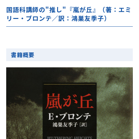
国語科講師の"推し"『嵐が丘』（著：エミ
リー・ブロンテ／訳：鴻巣友季子）
書籍概要