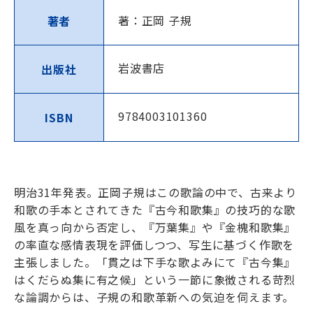
著：正岡 子規
著者
岩波書店
出版社
9784003101360
ISBN
明治31年発表。正岡子規はこの歌論の中で、古来より
和歌の手本とされてきた『古今和歌集』の技巧的な歌
風を真っ向から否定し、『万葉集』や『金槐和歌集』
の率直な感情表現を評価しつつ、写生に基づく作歌を
主張しました。「貫之は下手な歌よみにて『古今集』
はくだらぬ集に有之候」という一節に象徴される苛烈
な論調からは、子規の和歌革新への気迫を伺えます。