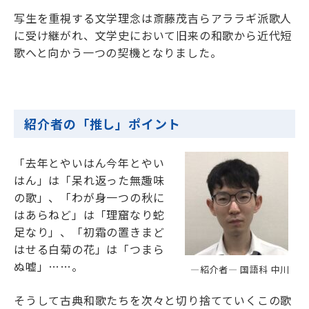
写生を重視する文学理念は斎藤茂吉らアララギ派歌人
に受け継がれ、文学史において旧来の和歌から近代短
歌へと向かう一つの契機となりました。
紹介者の「推し」ポイント
「去年とやいはん今年とやい
はん」は「呆れ返った無趣味
の歌」、「わが身一つの秋に
はあらねど」は「理窟なり蛇
足なり」、「初霜の置きまど
はせる白菊の花」は「つまら
ぬ嘘」……。
―紹介者― 国語科 中川
そうして古典和歌たちを次々と切り捨てていくこの歌