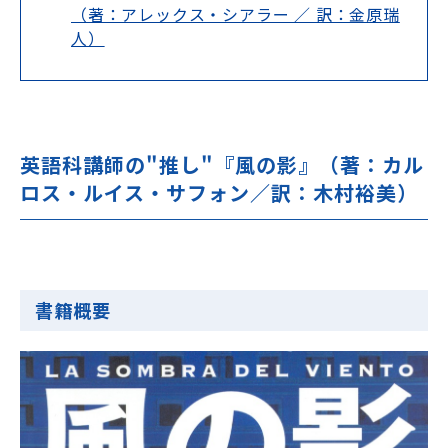
（著：アレックス・シアラー ／ 訳：金原瑞
人）
英語科講師の"推し"『風の影』（著：カル
ロス・ルイス・サフォン／訳：木村裕美）
書籍概要