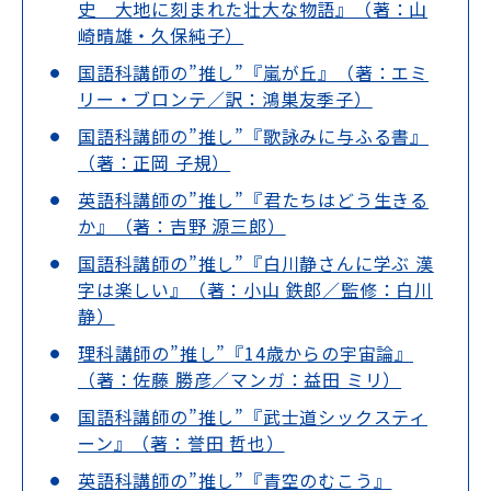
史 大地に刻まれた壮大な物語』（著：山
崎晴雄・久保純子）
国語科講師の”推し”『嵐が丘』（著：エミ
リー・ブロンテ／訳：鴻巣友季子）
国語科講師の”推し”『歌詠みに与ふる書』
（著：正岡 子規）
英語科講師の”推し”『君たちはどう生きる
か』（著：吉野 源三郎）
国語科講師の”推し”『白川静さんに学ぶ 漢
字は楽しい』（著：小山 鉄郎／監修：白川
静）
理科講師の”推し”『14歳からの宇宙論』
（著：佐藤 勝彦／マンガ：益田 ミリ）
国語科講師の”推し”『武士道シックスティ
ーン』（著：誉田 哲也）
英語科講師の”推し”『青空のむこう』