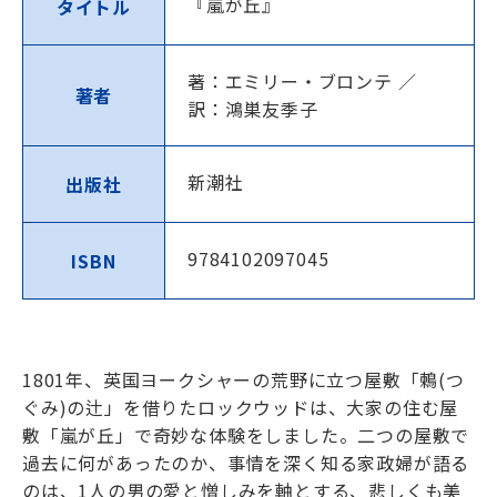
『嵐が丘』
タイトル
著：エミリー・ブロンテ ／
著者
訳：鴻巣友季子
新潮社
出版社
9784102097045
ISBN
1801年、英国ヨークシャーの荒野に立つ屋敷「鶫(つ
ぐみ)の辻」を借りたロックウッドは、大家の住む屋
敷「嵐が丘」で奇妙な体験をしました。二つの屋敷で
過去に何があったのか、事情を深く知る家政婦が語る
のは、1人の男の愛と憎しみを軸とする、悲しくも美