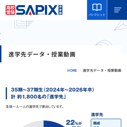
パンフレット
マイページ
相談・見学
校舎を探す
進学先データ・授業動画
SAPIX中学部とは
HOME
進学先データ・授業動画
入室をご検討の方へ
合格・進学実績
説明会・講習・模試