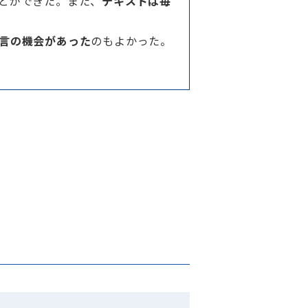
とができた。また、
テキストは毎
言の機会があった
のもよかった。