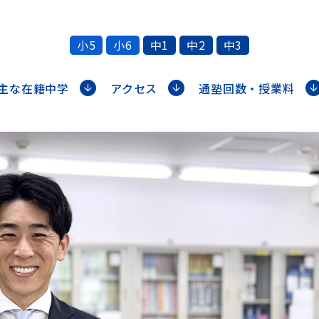
小5
小6
中1
中2
中3
主な在籍中学
アクセス
通塾回数・授業料