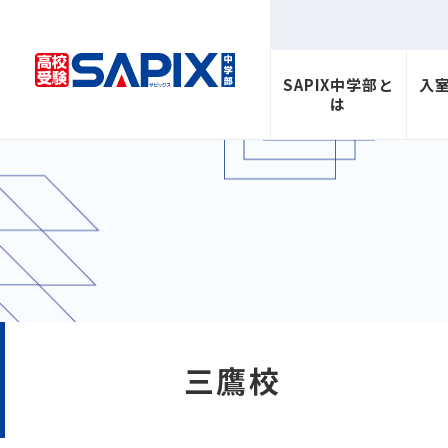
SAPIX中学部と
入
は
三鷹校