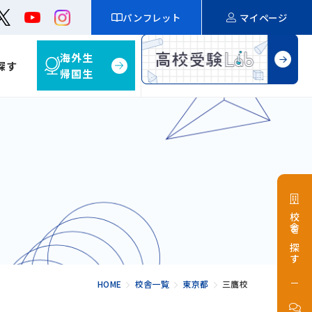
パンフレット
マイページ
海外生
探す
帰国生
校舎を探す
HOME
校舎一覧
東京都
三鷹校