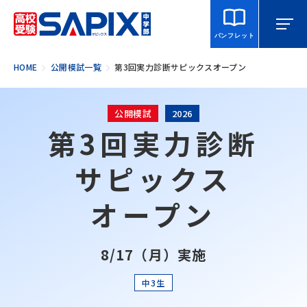
パンフレット
HOME
公開模試一覧
第3回実力診断
サピックス
オープン
マイページ
相談・見学
校舎を探す
公開模試
2026
第3回実力診断
SAPIX中学部とは
サピックス
入室をご検討の方へ
オープン
合格・進学実績
8/17（月）実施
説明会・講習・模試
中3生