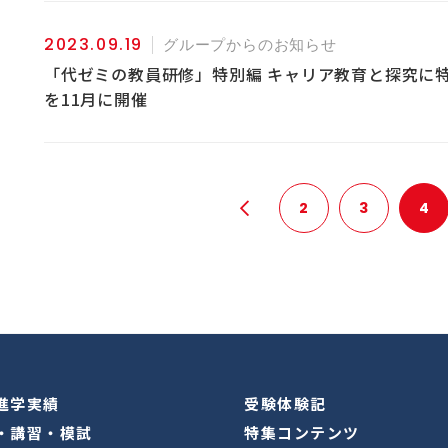
2023.09.19
グループからのお知らせ
「代ゼミの教員研修」特別編 キャリア教育と探究に
を11月に開催
2
3
4
進学実績
受験体験記
・講習・模試
特集コンテンツ