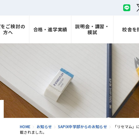
室をご検討の
説明会・講習・
合格・進学実績
校舎を
方へ
模試
HOME
お知らせ
SAPIX中学部からのお知らせ
「リセマム」
載されました。