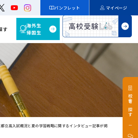
パンフレット
マイページ
海外生
探す
帰国生
校舎を探す
に都立高入試概況と夏の学習戦略に関するインタビュー記事が掲