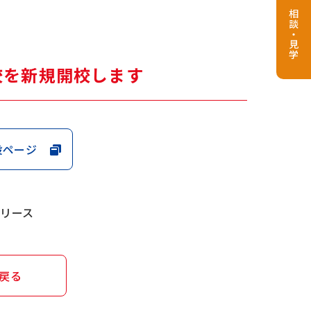
相談・見学
沢校を新規開校します
設ページ
リース
戻る