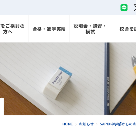
室をご検討の
説明会・講習・
合格・進学実績
校舎を
方へ
模試
HOME
お知らせ
SAPIX中学部からの