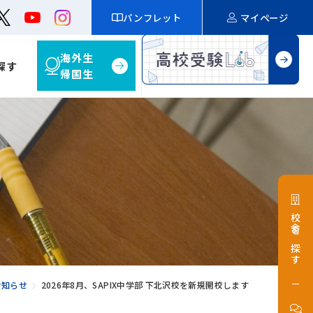
パンフレット
マイページ
海外生
探す
帰国生
校舎を探す
お知らせ
2026年8月、SAPIX中学部 下北沢校を新規開校します