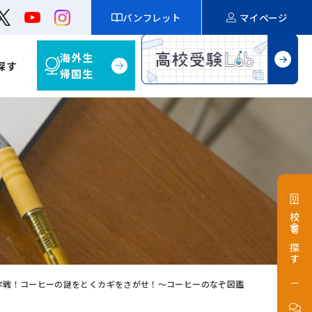
パンフレット
マイページ
海外生
探す
帰国生
校舎を探す
作戦！コーヒーの謎をとくカギをさがせ！～コーヒーのなぞ図鑑