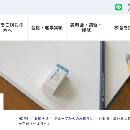
室をご検討の
説明会・講習・
合格・進学実績
校舎を
方へ
模試
HOME
お知らせ
グループからのお知らせ
代ゼミ「夏休み大
を完成させよう～」