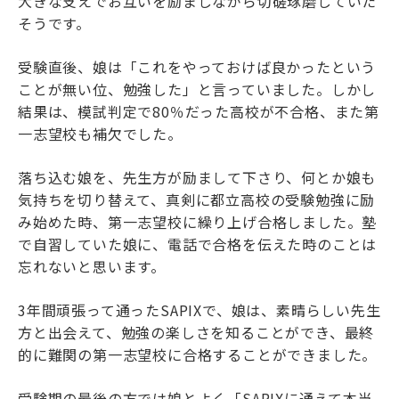
大きな支えでお互いを励ましながら切磋琢磨していた
そうです。
受験直後、娘は「これをやっておけば良かったという
ことが無い位、勉強した」と言っていました。しかし
結果は、模試判定で80％だった高校が不合格、また第
一志望校も補欠でした。
落ち込む娘を、先生方が励まして下さり、何とか娘も
気持ちを切り替えて、真剣に都立高校の受験勉強に励
み始めた時、第一志望校に繰り上げ合格しました。塾
で自習していた娘に、電話で合格を伝えた時のことは
忘れないと思います。
3年間頑張って通ったSAPIXで、娘は、素晴らしい先生
方と出会えて、勉強の楽しさを知ることができ、最終
的に難関の第一志望校に合格することができました。
受験期の最後の方では娘とよく「SAPIXに通えて本当