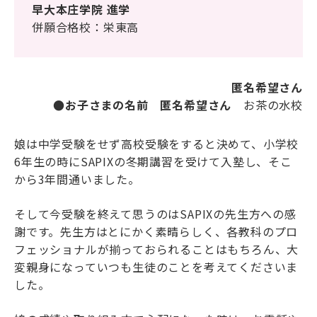
早大本庄学院 進学
海外生・帰国生
併願合格校：栄東高
匿名希望さん
●お子さまの名前 匿名希望さん
お茶の水校
娘は中学受験をせず高校受験をすると決めて、小学校
6年生の時にSAPIXの冬期講習を受けて入塾し、そこ
企業情報
採用情報
から3年間通いました。
プライバシーポリシー
そして今受験を終えて思うのはSAPIXの先生方への感
謝です。先生方はとにかく素晴らしく、各教科のプロ
SAPIX中学部公式SNS
フェッショナルが揃っておられることはもちろん、大
変親身になっていつも生徒のことを考えてくださいま
した。