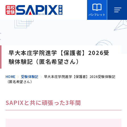
パンフレット
マイページ
相談・見学
校舎を探す
早大本庄学院進学【保護者】2026受
SAPIX中学部とは
験体験記（匿名希望さん）
入室をご検討の方へ
HOME
受験体験記
早大本庄学院進学【保護者】2026受験体験記
（匿名希望さん）
合格・進学実績
SAPIXと共に頑張った3年間
説明会・講習・模試