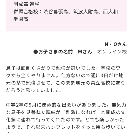
開成高 進学
海外生・帰国生
併願合格校：渋谷幕張高、筑波大附高、西大和
学園高
N・Oさん
●お子さまの名前 Mさん
オンライン校
息子は面倒くさがりで勉強が嫌いでした。学校のワー
企業情報
採用情報
クすら全くやりません。仕方ないので週に3日だけ地
プライバシーポリシー
元の塾で勉強させて、このまま地元の県立高校に進む
だろうと思っていました。
SAPIX中学部公式SNS
中学2年の9月に運命的な出会いがありました。無気力
な息子を見兼ねた親戚が「刺激になれば」と開成の文
化祭に連れて行ってくれたのです。とても楽しかった
ようで、それ以来パンフレットをずっと持ち歩いてい