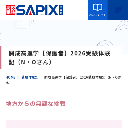
パンフレット
マイページ
相談・見学
校舎を探す
開成高進学【保護者】2026受験体験
SAPIX中学部とは
記（N・Oさん）
入室をご検討の方へ
HOME
受験体験記
開成高進学【保護者】2026受験体験記（N・Oさ
ん）
合格・進学実績
地方からの無謀な挑戦
説明会・講習・模試