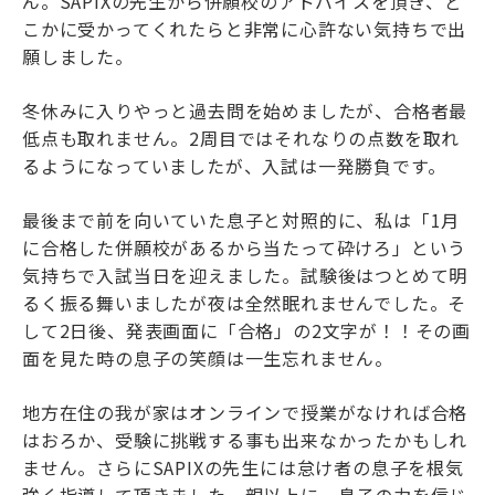
ん。SAPIXの先生から併願校のアドバイスを頂き、ど
こかに受かってくれたらと非常に心許ない気持ちで出
願しました。
冬休みに入りやっと過去問を始めましたが、合格者最
低点も取れません。2周目ではそれなりの点数を取れ
るようになっていましたが、入試は一発勝負です。
最後まで前を向いていた息子と対照的に、私は「1月
に合格した併願校があるから当たって砕けろ」という
気持ちで入試当日を迎えました。試験後はつとめて明
るく振る舞いましたが夜は全然眠れませんでした。そ
して2日後、発表画面に「合格」の2文字が！！その画
面を見た時の息子の笑顔は一生忘れません。
地方在住の我が家はオンラインで授業がなければ合格
はおろか、受験に挑戦する事も出来なかったかもしれ
ません。さらにSAPIXの先生には怠け者の息子を根気