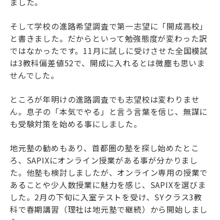
ました。
そして学校の進路希望調査で第一志望に「開成高校」
と書きました。だからといって勉強態度が変わった訳
ではなかったです。11月に試しに受けさせた全国模試
は3教科偏差値52で、開成に入れるとは微塵も思いま
せんでした。
ところが年明けの進路調査でも志望校は変わりませ
ん。息子の「本気でやる」と言う言葉を信じ、無謀に
も受験対策を始める事にしました。
地元塾の勧めもあり、首都圏の塾を探し始めたとこ
ろ、SAPIXにオンライン授業がある事が分かりまし
た。他塾も検討しましたが、オンライン専用の授業で
あることや少人数授業に魅力を感じ、SAPIXを選びま
した。2月の下旬に入室テストを受け、SYクラス3教
科で春期講習（理社は地元塾で継続）から開始しまし