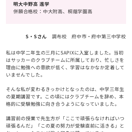
明大中野高 進学
海外生・帰国生
併願合格校：中大附高、桐蔭学園高
S・Sさん
調布校 府中市・府中第三中学校
私は中学二年生の三月にSAPIXに入室しました。当初
はサッカーのクラブチームに所属しており、忙しさを
理由に勉強への意欲が低く、学習はなかなか定着して
企業情報
採用情報
いませんでした。
プライバシーポリシー
そんな私が変わるきっかけとなったのは、中学三年生
の夏期講習です。この頃にはクラブチームを辞め、本
SAPIX中学部公式SNS
格的に受験勉強に向き合うようになっていました。
講習前の授業で先生方が「ここで頑張らなければいつ
頑張るんだ」「この夏の努力が受験直前に活きる」と