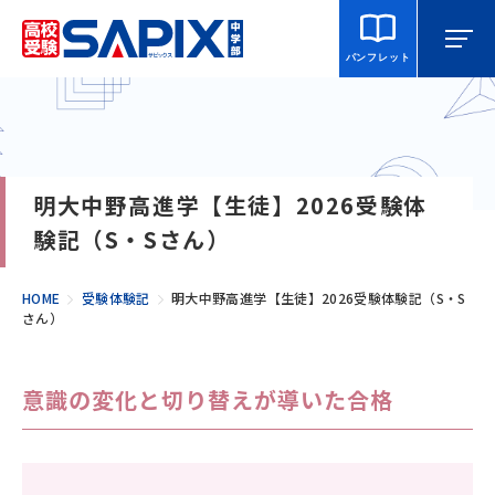
パンフレット
マイページ
相談・見学
校舎を探す
明大中野高進学【生徒】2026受験体
SAPIX中学部とは
験記（S・Sさん）
入室をご検討の方へ
HOME
受験体験記
明大中野高進学【生徒】2026受験体験記（S・S
さん）
合格・進学実績
意識の変化と切り替えが導いた合格
説明会・講習・模試