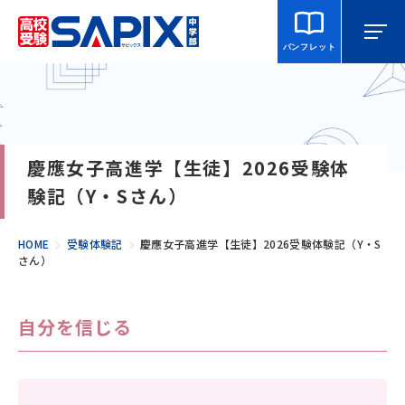
パンフレット
マイページ
相談・見学
校舎を探す
慶應女子高進学【生徒】2026受験体
SAPIX中学部とは
験記（Y・Sさん）
入室をご検討の方へ
HOME
受験体験記
慶應女子高進学【生徒】2026受験体験記（Y・S
さん）
合格・進学実績
自分を信じる
説明会・講習・模試