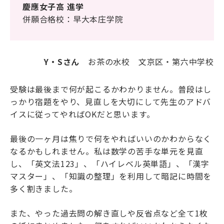
慶應女子高 進学
海外生・帰国生
併願合格校：早大本庄学院
Y・Sさん
お茶の水校 文京区・第六中学校
受験は最後まで何が起こるかわかりません。普段はし
っかり宿題をやり、見直しを大切にして先生のアドバ
イスに従ってやればOKだと思います。
企業情報
採用情報
プライバシーポリシー
最後の一ヶ月は焦りで何をやればいいのかわからなく
なるかもしれません。私は数学の苦手な単元を見直
し、「英文法123」、「ハイレベル英単語」、「漢字
SAPIX中学部公式SNS
マスター」、「知識の整理」を利用して暗記に時間を
多く割きました。
また、やった過去問の解き直しや反省点など全て1枚