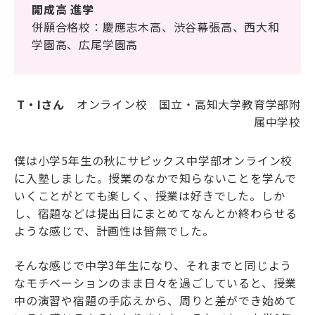
開成高 進学
海外生・帰国生
併願合格校：慶應志木高、渋谷幕張高、西大和
学園高、広尾学園高
T・Iさん
オンライン校 国立・高知大学教育学部附
属中学校
僕は小学5年生の秋にサピックス中学部オンライン校
企業情報
採用情報
に入塾しました。授業のなかで知らないことを学んで
プライバシーポリシー
いくことがとても楽しく、授業は好きでした。しか
し、宿題などは提出日にまとめてなんとか終わらせる
ような感じで、計画性は皆無でした。
SAPIX中学部公式SNS
そんな感じで中学3年生になり、それまでと同じよう
なモチベーションのまま日々を過ごしていると、授業
中の演習や宿題の手応えから、周りと差ができ始めて