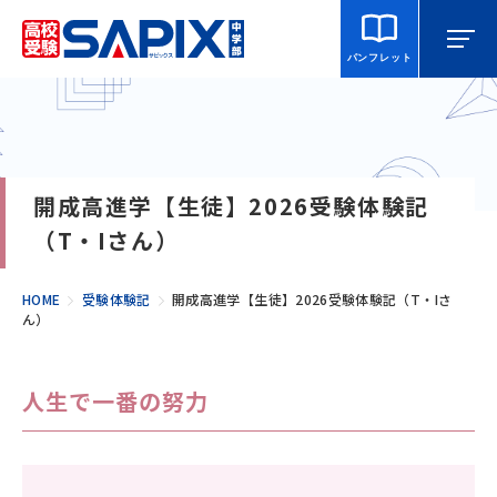
パンフレット
マイページ
相談・見学
校舎を探す
開成高進学【生徒】2026受験体験記
SAPIX中学部とは
（T・Iさん）
入室をご検討の方へ
HOME
受験体験記
開成高進学【生徒】2026受験体験記（T・Iさ
ん）
合格・進学実績
人生で一番の努力
説明会・講習・模試