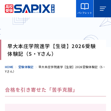
パンフレット
マイページ
相談・見学
校舎を探す
早大本庄学院進学【生徒】2026受験
SAPIX中学部とは
体験記（S・Yさん）
入室をご検討の方へ
HOME
受験体験記
早大本庄学院進学【生徒】2026受験体験記（S・
Yさん）
合格・進学実績
合格を引き寄せた「苦手克服」
説明会・講習・模試