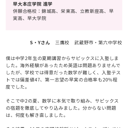
早大本庄学院 進学
海外生・帰国生
併願合格校：錦城高、栄東高、立教新座高、早
実高、早大学院
S・Yさん
三鷹校 武蔵野市・第六中学校
僕は中学2年生の夏期講習からサピックスに入塾しま
した。海外経験があったため英語は問題ありませんで
企業情報
採用情報
したが、学校では得意だった数学が難しく、入塾テス
プライバシーポリシー
トでは偏差値47、第一志望の早実の合格率も20％程
度でした。
SAPIX中学部公式SNS
そこで中2の夏、数学に本気で取り組み、サピックス
の宿題を徹底してやり込みました。分からない問題
は、何度も解き直しました。