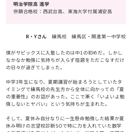
明治学院高 進学
海外生・帰国生
併願合格校：西武台高、東海大学付属浦安高
R・Yさん
練馬校 練馬区・開進第一中学校
僕がサピックスに入塾したのは中1の初めだ。しかし
なかなか勉強に気持ちが入らず宿題をただこなすだけ
の日々が過ぎてしまった。
企業情報
採用情報
プライバシーポリシー
中学3年生になり、夏期講習が始まろうとしていたタ
イミングで練馬校の先生方から全体に向かっての『夏
の重要性』のお話があった。ここで漸く「いよいよ勉
SAPIX中学部公式SNS
強しないとヤバい」という気持ちが生まれた。
そして、夏休み自分なりに一生懸命勉強した結果か夏
休み明けの志望校診断SOで特に力を入れていた数学