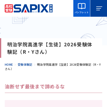
パンフレット
マイページ
相談・見学
校舎を探す
明治学院高進学【生徒】2026受験体
SAPIX中学部とは
験記（R・Yさん）
入室をご検討の方へ
HOME
受験体験記
明治学院高進学【生徒】2026受験体験記（R・Y
さん）
合格・進学実績
油断せず最後まで諦めるな
説明会・講習・模試