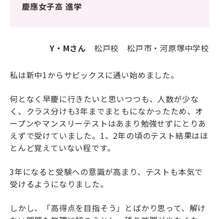
慶應女子高 進学
海外生・帰国生
Y・Mさん
松戸校 松戸市・河原塚中学校
私は新中1からサピックスに通い始めました。
何となく早慶に行きたいと思いつつも、人数が少な
く、クラス分けも3年までまともになかったため、オ
企業情報
採用情報
ープンやマンスリーテストはあまり勉強せずにとりあ
プライバシーポリシー
えずで受けていました。1、2年の頃のテスト結果はほ
とんど覚えていない程です。
SAPIX中学部公式SNS
3年になると受験への意識が高まり、テストも本気で
受けるようになりました。
しかし、「高得点を目指そう」とばかり思って、解け