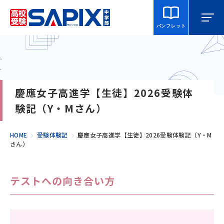
パンフレット
マイページ
相談・見学
校舎を探す
慶應女子高進学【生徒】2026受験体
SAPIX中学部とは
験記（Y・Mさん）
入室をご検討の方へ
HOME
受験体験記
慶應女子高進学【生徒】2026受験体験記（Y・M
さん）
合格・進学実績
テストへの向き合い方
説明会・講習・模試