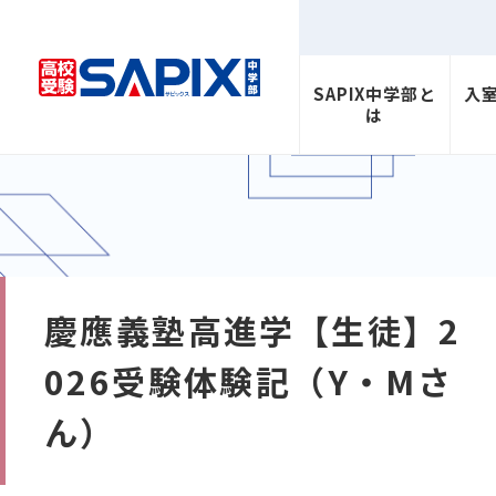
SAPIX中学部と
入
は
慶應義塾高進学【生徒】2
026受験体験記（Y・Mさ
ん）