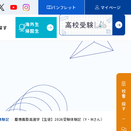
パンフレット
マイページ
海外生
探す
帰国生
校舎を探す
体験記
慶應義塾高進学【生徒】2026受験体験記（Y・Mさん）