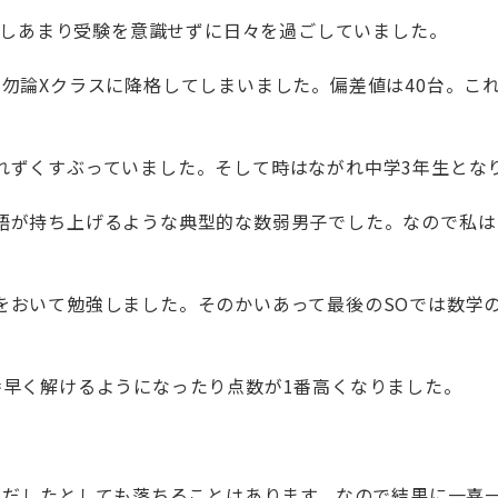
入室しあまり受験を意識せずに日々を過ごしていました。
い勿論Xクラスに降格してしまいました。偏差値は40台。こ
れずくすぶっていました。そして時はながれ中学3年生とな
語が持ち上げるような典型的な数弱男子でした。なので私は
おいて勉強しました。そのかいあって最後のSOでは数学の偏
番早く解けるようになったり点数が1番高くなりました。
％をだしたとしても落ちることはあります。なので結果に一喜