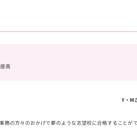
新座高
Y・M
方、事務の方々のおかげで夢のような志望校に合格することが