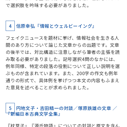
で選択肢を吟味する必要がありました。
4
信原幸弘『情報とウェルビーイング』
フェイクニュースを題材に挙げ、情報社会を生きる人
間のあり方について論じた文章からの出題です。文章
の後半では、対比構造に注意しながら筆者の主張を読
み取る必要がありました。記号選択4問のなかには、
例年同様、特定の段落の役割について正しい説明を選
ぶものが含まれています。また、200字の作文も例年
通りの形式で、具体例を挙げつつ本文の内容もふまえ
た意見を述べることが求められました。
5
円地文子・吉田精一の対談／塚原鉄雄の文章 ／
『新編日本古典文学全集』
『枕草子』『源氏物語』についての対談と原文を含ん