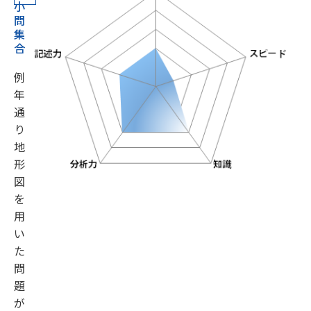
小
問
集
合
例
年
通
り
地
形
図
を
用
い
た
問
題
が