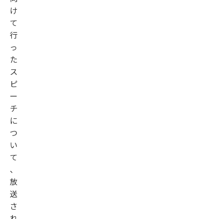
け
て
行
っ
た
ス
ピ
ー
チ
に
つ
い
て
、
放
送
さ
れ