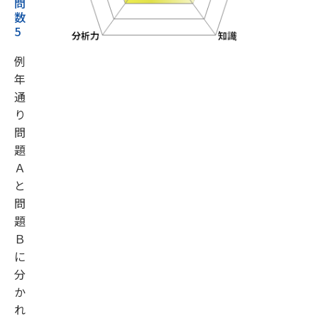
問
数
5
例
年
通
り
問
題
Ａ
と
問
題
Ｂ
に
分
か
れ