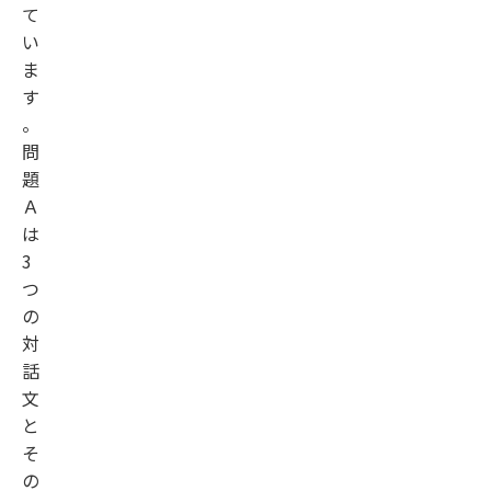
て
い
ま
す
。
問
題
Ａ
は
3
つ
の
対
話
文
と
そ
の