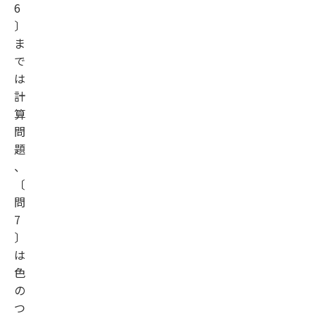
6
〕
ま
で
は
計
算
問
題
、
〔
問
7
〕
は
色
の
つ