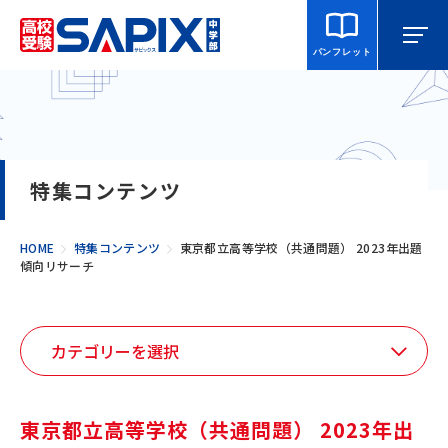
パンフレット
マイページ
相談・見学
校舎を探す
特集コンテンツ
SAPIX中学部とは
HOME
特集コンテンツ
東京都立高等学校（共通問題） 2023年出題
傾向リサーチ
入室をご検討の方へ
合格・進学実績
説明会・講習・模試
東京都立高等学校（共通問題） 2023年出