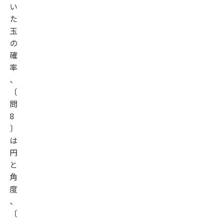
い
た
玉
の
確
率
、
〔
問
8
〕
は
円
と
角
度
、
〔