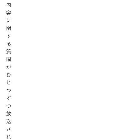
内
容
に
関
す
る
質
問
が
ひ
と
つ
ず
つ
放
送
さ
れ