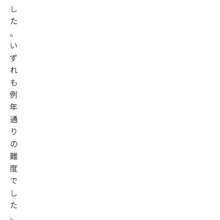
し
た
。
い
ず
れ
も
例
年
通
り
の
難
度
で
し
た
。