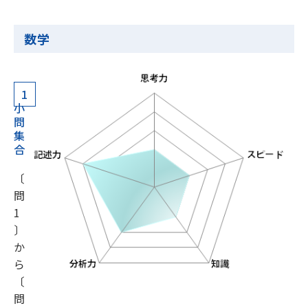
数学
1
小
問
集
合
〔
問
1
〕
か
ら
〔
問