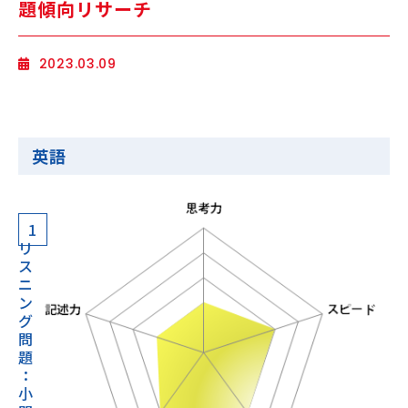
題傾向リサーチ
海外生・帰国生
2023.03.09
英語
企業情報
採用情報
1
リ
プライバシーポリシー
ス
ニ
ン
SAPIX中学部公式SNS
グ
問
題
：
小