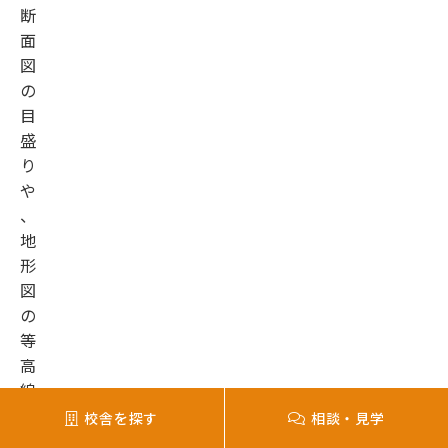
断
面
図
の
目
盛
り
や
、
地
形
図
の
等
高
線
、
校舎を探す
相談・見学
資