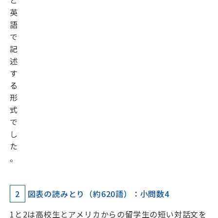
と
英
語
で
記
述
す
る
形
式
で
し
た
。
2
図表の読みとり（約620語）：小問数4
1と2は高校生とアメリカからの留学生の短い対話文を