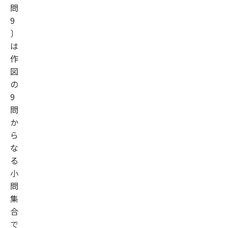
問
9
〕
は
作
図
の
9
問
か
ら
な
る
小
問
集
合
で