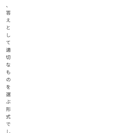
、
答
え
と
し
て
適
切
な
も
の
を
選
ぶ
形
式
で
し