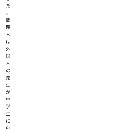
た
。
問
題
Ｂ
は
外
国
人
の
先
生
が
中
学
生
に
向