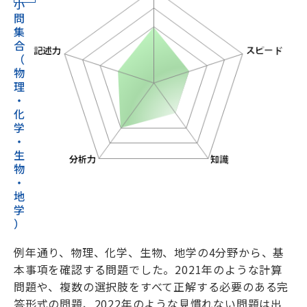
小
問
集
合
（
物
理
・
化
学
・
生
物
・
地
学
）
例年通り、物理、化学、生物、地学の4分野から、基
本事項を確認する問題でした。2021年のような計算
問題や、複数の選択肢をすべて正解する必要のある完
答形式の問題、2022年のような見慣れない問題は出