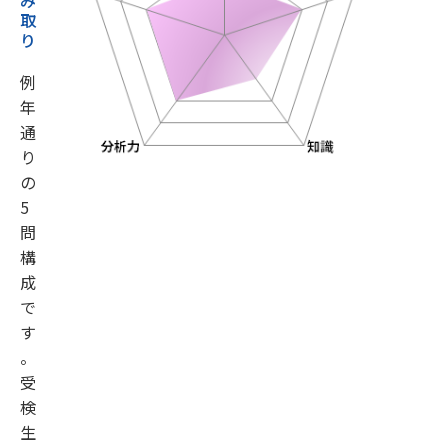
取
り
例
年
通
り
の
5
問
構
成
で
す
。
受
検
生