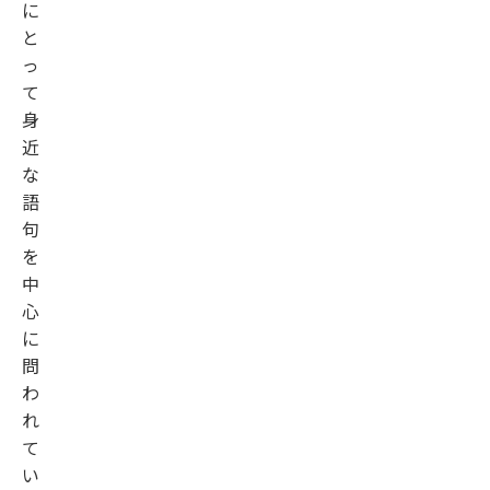
に
と
っ
て
身
近
な
語
句
を
中
心
に
問
わ
れ
て
い