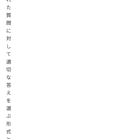
た
質
問
に
対
し
て
適
切
な
答
え
を
選
ぶ
形
式