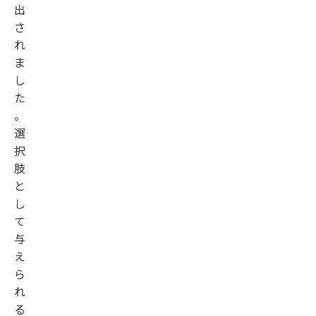
出
さ
れ
ま
し
た
。
選
択
肢
と
し
て
与
え
ら
れ
る