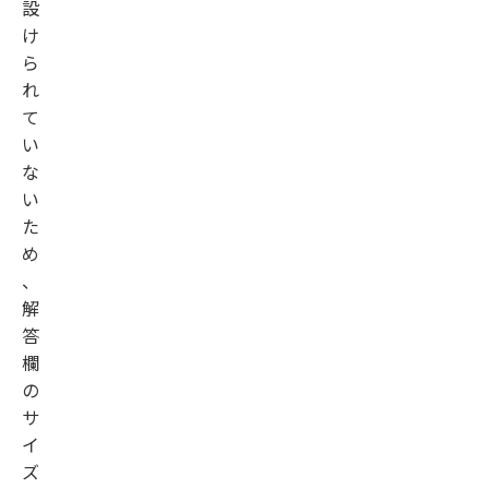
設
け
ら
れ
て
い
な
い
た
め
、
解
答
欄
の
サ
イ
ズ