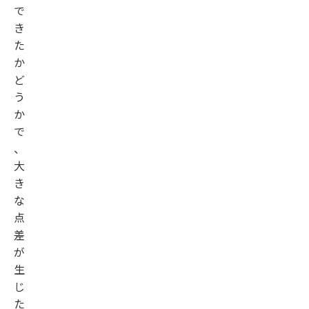
で
き
た
か
ど
う
か
で
、
大
き
な
点
差
が
生
じ
た