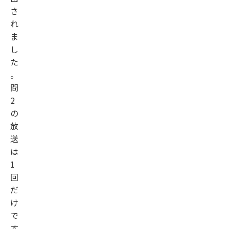
さ
れ
ま
し
た
。
問
2
の
放
送
は
1
回
だ
け
で
す