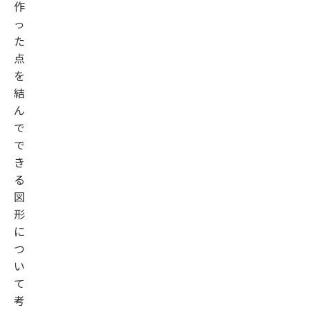
作
っ
た
点
を
結
ん
で
で
き
る
図
形
に
つ
い
て
考