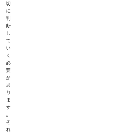
切
に
判
断
し
て
い
く
必
要
が
あ
り
ま
す
。
そ
れ