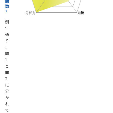
問
数
7
例
年
通
り
、
問
1
と
問
2
に
分
か
れ
て