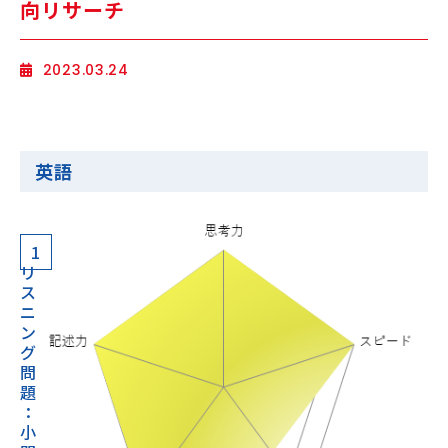
向リサーチ
海外生・帰国生
2023.03.24
英語
企業情報
採用情報
1
リ
プライバシーポリシー
ス
ニ
ン
SAPIX中学部公式SNS
グ
問
題
：
小