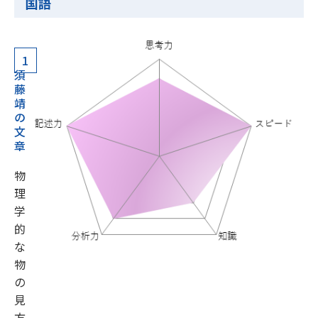
国語
1
須
藤
靖
の
文
章
物
理
学
的
な
物
の
見
方