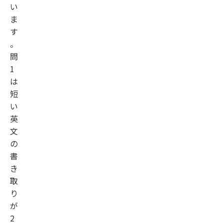
い
ま
す
。
問
1
は
短
い
英
文
の
書
き
取
り
が
2