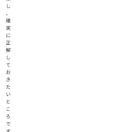
し
、
確
実
に
正
解
し
て
お
き
た
い
と
こ
ろ
で
す