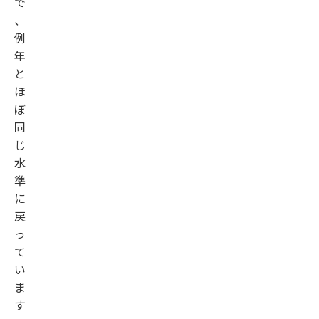
で
、
例
年
と
ほ
ぼ
同
じ
水
準
に
戻
っ
て
い
ま
す