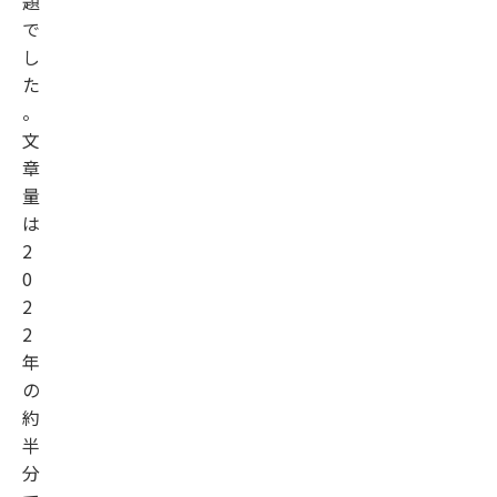
題
で
し
た
。
文
章
量
は
2
0
2
2
年
の
約
半
分