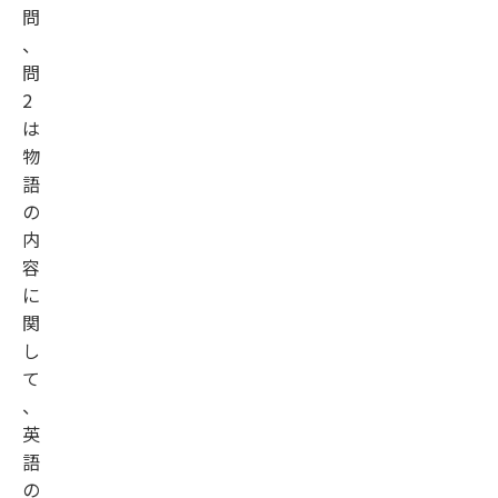
問
、
問
2
は
物
語
の
内
容
に
関
し
て
、
英
語
の