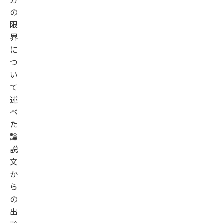
の
限
界
に
つ
い
て
述
べ
た
論
説
文
か
ら
の
出