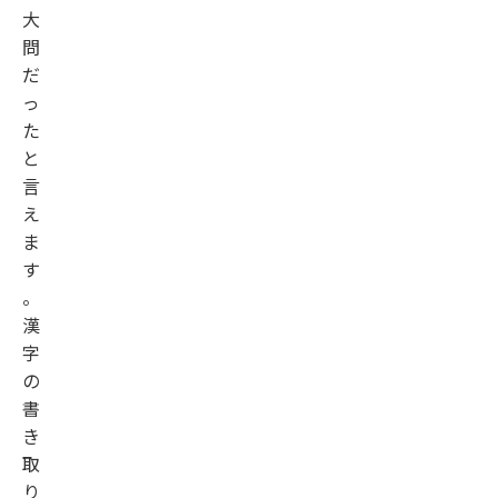
大
問
だ
っ
た
と
言
え
ま
す
。
漢
字
の
書
き
取
り