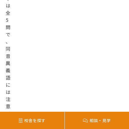
は
全
5
問
で
、
同
音
異
義
語
に
は
注
意
が
必
校舎を探す
相談・見学
要