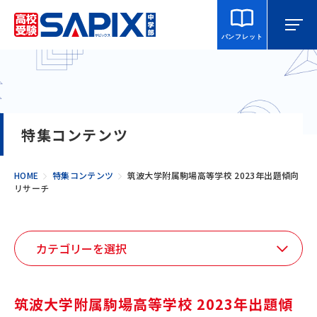
パンフレット
マイページ
相談・見学
校舎を探す
特集コンテンツ
SAPIX中学部とは
HOME
特集コンテンツ
筑波大学附属駒場高等学校 2023年出題傾向
リサーチ
入室をご検討の方へ
合格・進学実績
説明会・講習・模試
筑波大学附属駒場高等学校 2023年出題傾