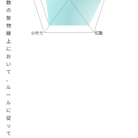
数
の
放
物
線
上
に
お
い
て
、
ル
ー
ル
に
従
っ
て