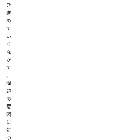
き
進
め
て
い
く
な
か
で
、
問
題
の
意
図
に
気
づ