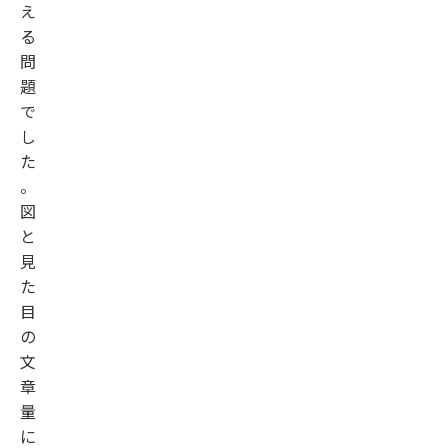
え
る
問
題
で
し
た
。
図
と
見
た
目
の
文
章
量
に