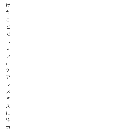
け
た
こ
と
で
し
ょ
う
。
ケ
ア
レ
ス
ミ
ス
に
注
意