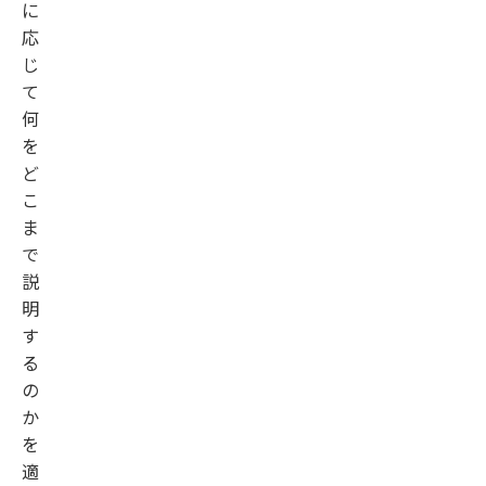
に
応
じ
て
何
を
ど
こ
ま
で
説
明
す
る
の
か
を
適