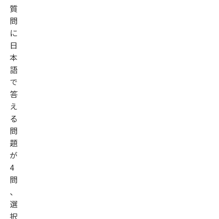
質
問
に
日
本
語
で
答
え
る
問
題
が
4
問
、
選
択