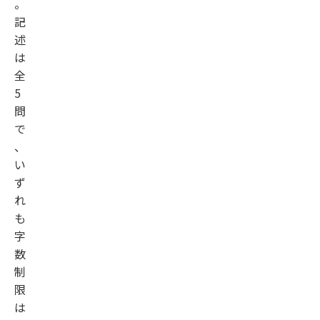
。
記
述
は
全
5
問
で
、
い
ず
れ
も
字
数
制
限
は