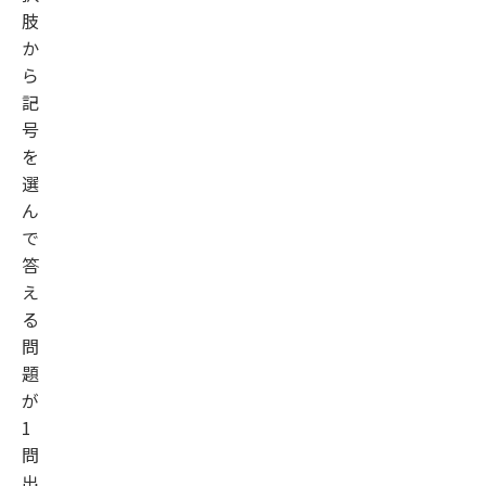
肢
か
ら
記
号
を
選
ん
で
答
え
る
問
題
が
1
問
出