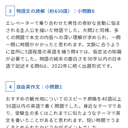
3
物語文の読解（約630語）：小問数6
エレベーターで乗り合わせた男性の奇妙な言動に悩ま
される主人公を描いた物語でした。大問2と同様、多
くの問題で本文の内容への深い理解が求められ、一問
一問に時間がかかったと思われます。文脈に合うよう
に空所に5語程度の英語を補う問4では、仮定法の知識
が必要でした。物語の結末の面白さを50字以内の日本
語で記述する問6は、2022年に続く出題形式です。
4
自由英作文：小問数1
おすすめの観光地についてのスピーチ原稿を40語以上
50語以内の英語で書く問題でした。身近なテーマであ
り、受験生の多くはこれまでに似たようなテーマで英
文を書いたことがあると思われます。短い時間でうま
くまとめられたかどうかがポイントでした。