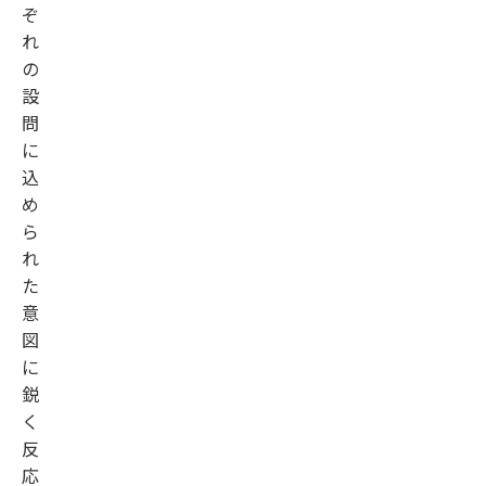
ぞ
れ
の
設
問
に
込
め
ら
れ
た
意
図
に
鋭
く
反
応