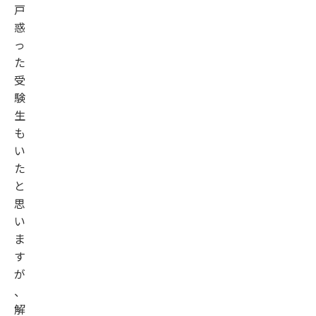
戸
惑
っ
た
受
験
生
も
い
た
と
思
い
ま
す
が
、
解