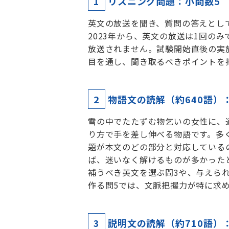
1
リスニング問題：小問数5
英文の放送を聞き、質問の答えとし
2023年から、英文の放送は1回の
放送されません。試験開始直後の実
目を通し、聞き取るべきポイントを
2
物語文の読解（約640語）
雪の中でたたずむ物乞いの女性に、
り方で手を差し伸べる物語です。多
題が本文のどの部分と対応している
ば、迷いなく解けるものが多かった
補うべき英文を選ぶ問3や、与えら
作る問5では、文脈把握力が特に求
3
説明文の読解（約710語）