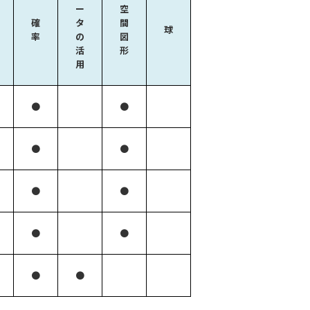
ー
空
確
タ
間
球
率
の
図
活
形
用
●
●
●
●
●
●
●
●
●
●