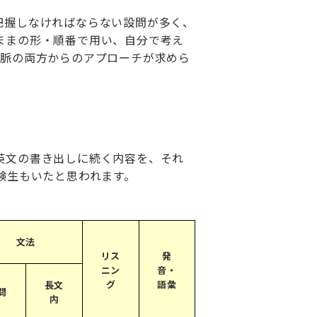
把握しなければならない設問が多く、
ままの形・順番で用い、自分で考え
文脈の両方からのアプローチが求めら
英文の書き出しに続く内容を、それ
験生もいたと思われます。
文法
リス
発
ニン
音・
グ
語彙
長文
問
内