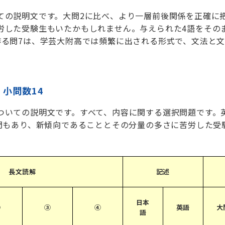
ての説明文です。大問2に比べ、より一層前後関係を正確に
労した受験生もいたかもしれません。与えられた4語をその
作る問7は、学芸大附高では頻繁に出される形式で、文法と
：小問数14
ついての説明文です。すべて、内容に関する選択問題です。
0問もあり、新傾向であることとその分量の多さに苦労した受
長文読解
記述
日本
②
③
④
英語
大
語