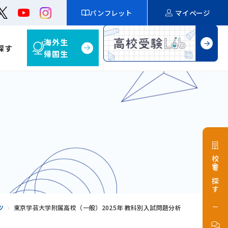
パンフレット
マイページ
海外生
探す
帰国生
校舎を探す
ツ
東京学芸大学附属高校（一般）2025年 教科別入試問題分析