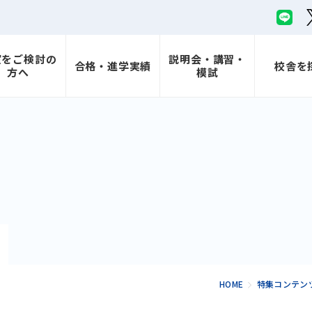
室をご検討の
説明会・講習・
合格・進学実績
校舎を
方へ
模試
HOME
特集コンテン