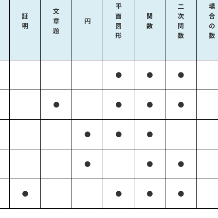
平
二
場
文
証
面
関
次
合
章
円
明
図
数
関
の
題
形
数
数
●
●
●
●
●
●
●
●
●
●
●
●
●
●
●
●
●