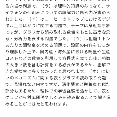
る穴埋め問題で、（う）は理科的知識のみでなく、サ
イフォンの仕組みについての読解力と思考力が求めら
れました。（イ）はコーヒーのドリップにおけるデジ
タル上皿はかりに関する問題で、テーマは身近な事象
ですが、グラフから読み取れる数値をもとに高度な思
考・分析力を要する問題でした。（ウ）は粗糖１トン
あたりの調整金を求める問題で、設問の内容をしっか
り理解した上で、国内産・海外産における総量や生産
コストなどの数値を利用して方程式を立てた後、桁数
の大きい数を含む計算をする必要があるため、正解で
きた受検生は多くなかったと思われます。（オ）は匂
いのメカニズムに関する表とグラフの読み取り問題
で、見慣れない内容ですが、消化酵素と栄養素と似た
部分もあるため、理科での学習経験を活かして、表と
グラフから対応関係やしくみを読み取ることで解き進
めることができたと思われます。