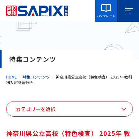
パンフレット
マイページ
相談・見学
校舎を探す
特集コンテンツ
SAPIX中学部とは
HOME
特集コンテンツ
神奈川県公立高校（特色検査） 2025年 教科
別入試問題分析
入室をご検討の方へ
合格・進学実績
説明会・講習・模試
神奈川県公立高校（特色検査） 2025年 教