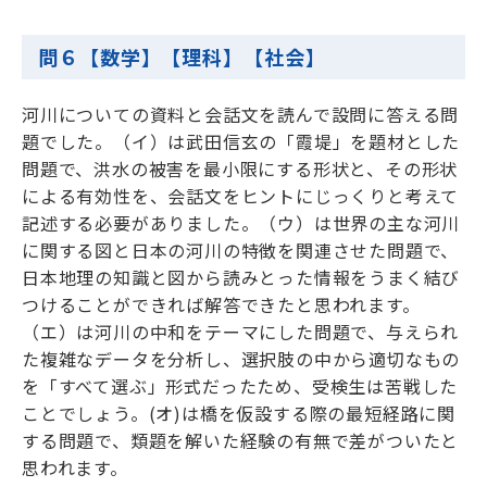
問６【数学】【理科】【社会】
河川についての資料と会話文を読んで設問に答える問
題でした。（イ）は武田信玄の「霞堤」を題材とした
問題で、洪水の被害を最小限にする形状と、その形状
による有効性を、会話文をヒントにじっくりと考えて
記述する必要がありました。（ウ）は世界の主な河川
に関する図と日本の河川の特徴を関連させた問題で、
日本地理の知識と図から読みとった情報をうまく結び
つけることができれば解答できたと思われます。
（エ）は河川の中和をテーマにした問題で、与えられ
た複雑なデータを分析し、選択肢の中から適切なもの
を「すべて選ぶ」形式だったため、受検生は苦戦した
ことでしょう。(オ)は橋を仮設する際の最短経路に関
する問題で、類題を解いた経験の有無で差がついたと
思われます。