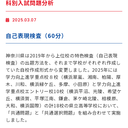
科別入試問題分析
海外生・帰国生
2025.03.07
自己表現検査（60分）
神奈川県は2019年から上位校の特色検査（自己表現
検査）の出題方法を、それまで学校がそれぞれ作成し
ていた自校作成形式から変更しました。2025年には
企業情報
採用情報
学力向上進学重点校８校（横浜翠嵐、湘南、柏陽、厚
プライバシーポリシー
木、川和、横浜緑ケ丘、多摩、小田原）と学力向上進
学重点校エントリー校10校（横浜平沼、光陵、希望ケ
SAPIX中学部公式SNS
丘、横須賀、平塚江南、鎌倉、茅ケ崎北陵、相模原、
大和、横浜国際）の計18校の県立高等学校において、
「共通問題」と「共通選択問題」を組み合わせて実施
しました。