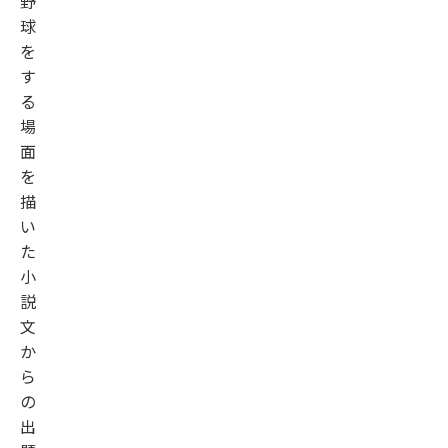
野
球
を
す
る
場
面
を
描
い
た
小
説
文
か
ら
の
出