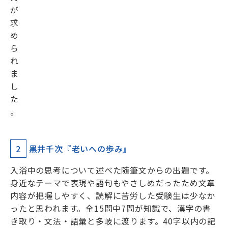
が
求
め
ら
れ
ま
し
た
。
2
黒井千次『老いへの歩み』
入浴中の思考について述べた随筆文からの出題です。
身近なテーマで表現や語句もやさしめだったため文章
内容が把握しやすく、読解に苦労した受験生は少なか
ったと思われます。全15問中7問が知識で、漢字の書
き取り・文法・語彙と多岐に渡ります。40字以内の記