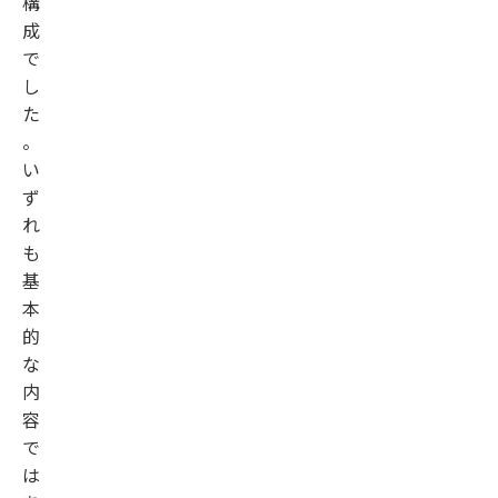
構
成
で
し
た
。
い
ず
れ
も
基
本
的
な
内
容
で
は