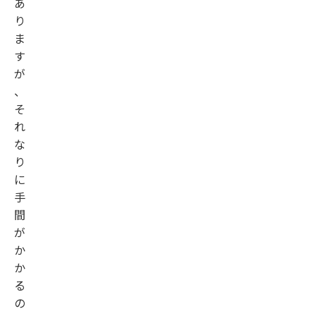
あ
り
ま
す
が
、
そ
れ
な
り
に
手
間
が
か
か
る
の