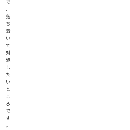
で
、
落
ち
着
い
て
対
処
し
た
い
と
こ
ろ
で
す
。