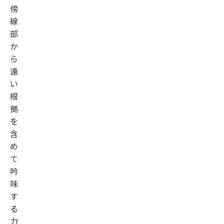
傍
線
部
か
ら
遠
い
根
拠
を
含
め
て
吟
味
す
る
力