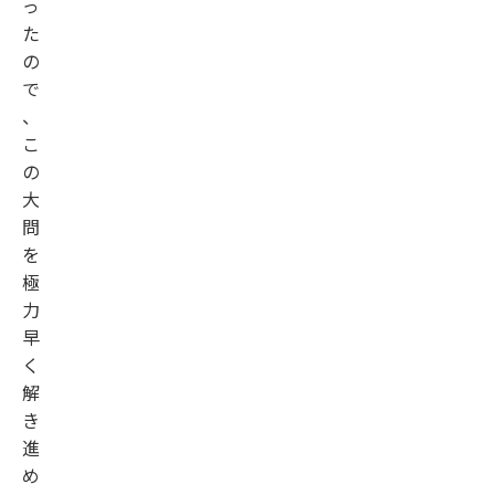
っ
た
の
で
、
こ
の
大
問
を
極
力
早
く
解
き
進
め