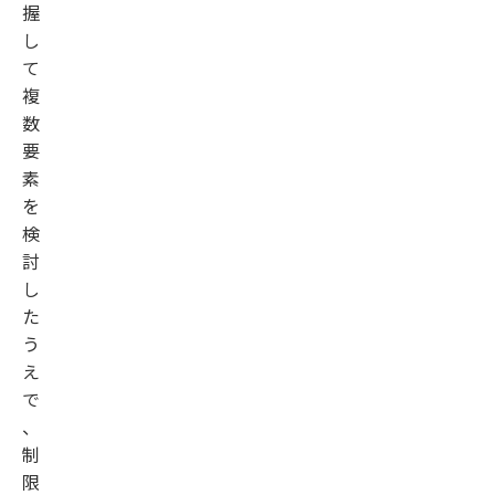
握
し
て
複
数
要
素
を
検
討
し
た
う
え
で
、
制
限