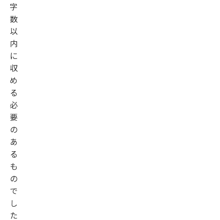
字
数
以
内
に
収
め
る
必
要
の
あ
る
も
の
で
し
た