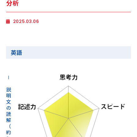
分析
海外生・帰国生
2025.03.06
英語
企業情報
採用情報
Ⅰ
プライバシーポリシー
説
明
文
SAPIX中学部公式SNS
の
読
解
（
約