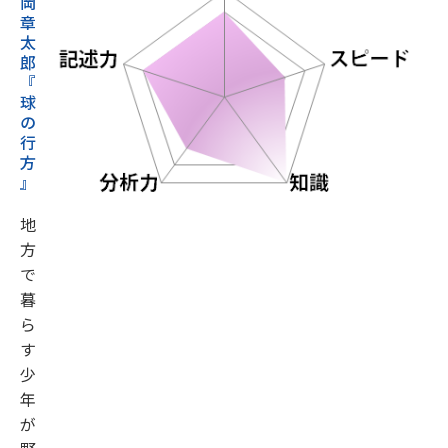
岡
章
太
郎
『
球
の
行
方
』
地
方
で
暮
ら
す
少
年
が