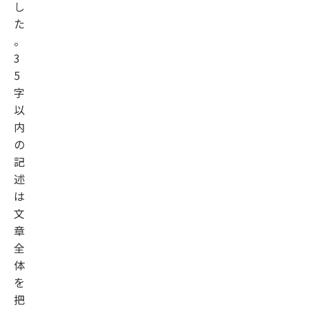
し
た
。
3
5
字
以
内
の
記
述
は
文
章
全
体
を
把