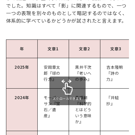
でした。知識はすべて「影」に関連するもので、一つ
一つの表現を別々のものとして暗記するのではなく、
体系的に学べているかどうかが試されたと言えます。
年
文章1
文章2
文章3
2025年
安岡章太
黒井千次
吉本隆明
郎『球の
『老いへ
『詩の
行方』
の歩み』
力』
2024年
モーパッ
森博嗣
『井蛙
スクロールできます
サン『宝
『科学的
抄』
石／遺
とはどう
産』
いう意味
か』