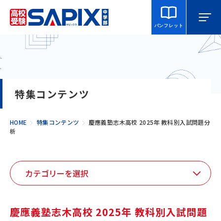
パンフレット
マイページ
相談・見学
校舎を探す
特集コンテンツ
SAPIX中学部とは
HOME
特集コンテンツ
慶應義塾志木高校 2025年 教科別入試問題分
析
入室をご検討の方へ
合格・進学実績
説明会・講習・模試
慶應義塾志木高校 2025年 教科別入試問題