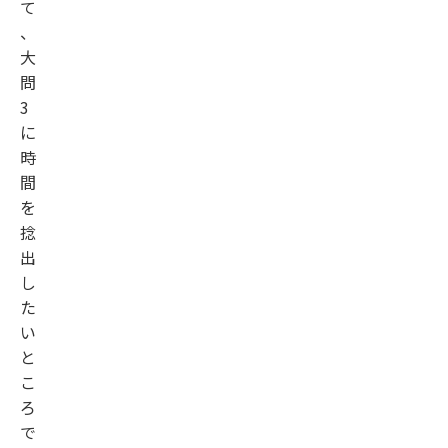
て
、
大
問
3
に
時
間
を
捻
出
し
た
い
と
こ
ろ
で