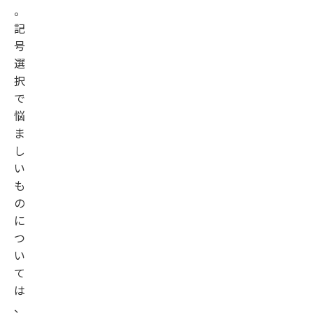
。
記
号
選
択
で
悩
ま
し
い
も
の
に
つ
い
て
は
、