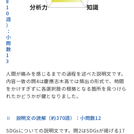
8
1
0
語
）
：
小
問
数
1
3
人間が痛みを感じるまでの過程を述べた説明文です。
内容一致の問4は慶應志木高では頻出の形式で、時間
をかけすぎずに各選択肢の根拠となる箇所を見つけら
れたかどうかが鍵となりました。
Ⅱ 説明文の読解（約370語）：小問数12
SDGsについての説明文です。問2はSDGsが掲げる17