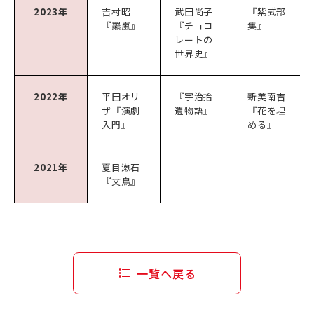
2023年
吉村昭
武田尚子
『紫式部
『羆嵐』
『チョコ
集』
レートの
世界史』
2022年
平田オリ
『宇治拾
新美南吉
ザ『演劇
遺物語』
『花を埋
入門』
める』
2021年
夏目漱石
－
－
『文鳥』
一覧へ戻る