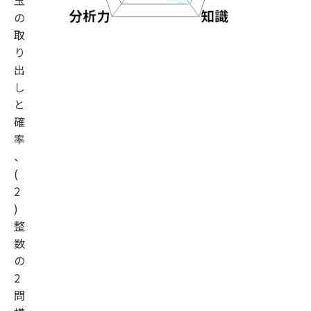
玉
の
取
り
出
し
と
確
率
、
(
2
)
整
数
の
2
問