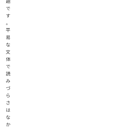
題
で
す
。
平
易
な
文
体
で
読
み
づ
ら
さ
は
な
か