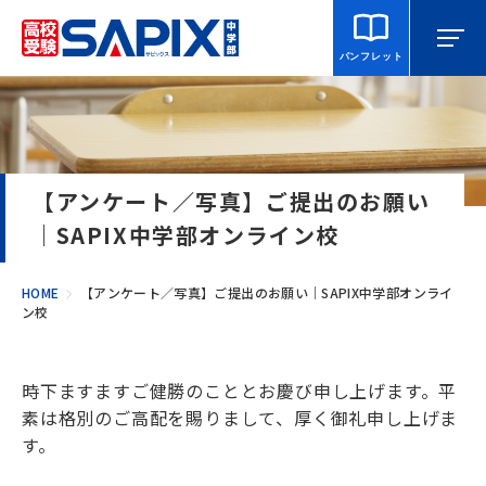
パンフレット
マイページ
相談・見学
校舎を探す
【アンケート／写真】ご提出のお願い
SAPIX中学部とは
｜SAPIX中学部オンライン校
入室をご検討の方へ
HOME
【アンケート／写真】ご提出のお願い｜SAPIX中学部オンライ
ン校
合格・進学実績
時下ますますご健勝のこととお慶び申し上げます。平
素は格別のご高配を賜りまして、厚く御礼申し上げま
説明会・講習・模試
す。